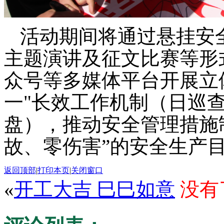
活动期间将通过悬挂安
主题演讲及征文比赛等形
众号等多媒体平台开展立
一"长效工作机制（日巡
盘），推动安全管理措施
故、零伤害”的安全生产
返回顶部
|
打印本页
|
关闭窗口
«
开工大吉 巳巳如意
没有