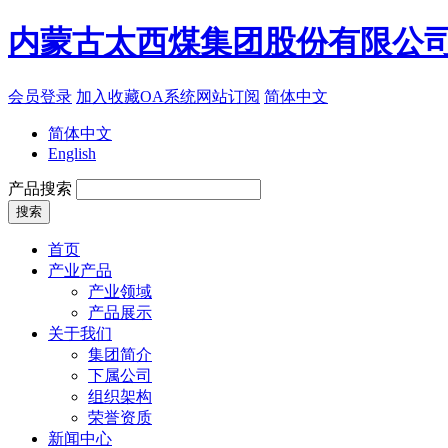
内蒙古太西煤集团股份有限公
会员登录
加入收藏
OA系统
网站订阅
简体中文
简体中文
English
产品搜索
首页
产业产品
产业领域
产品展示
关于我们
集团简介
下属公司
组织架构
荣誉资质
新闻中心