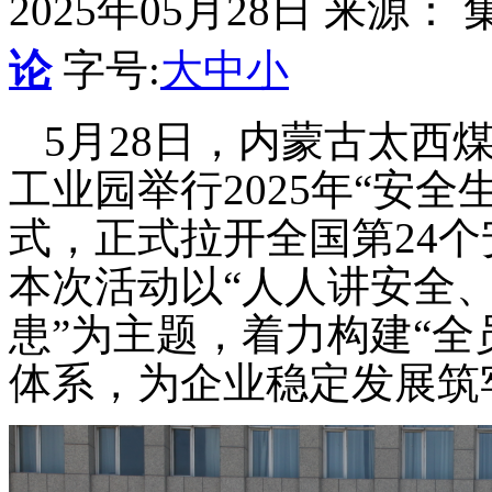
2025年05月28日
来源： 
论
字号:
大
中
小
5
月28日，内蒙古太西
工业园举行2025年“安全
式，正式拉开全国第24
本次活动以“人人讲安全、
患”为主题，着力构建“全
体系，为企业稳定发展筑